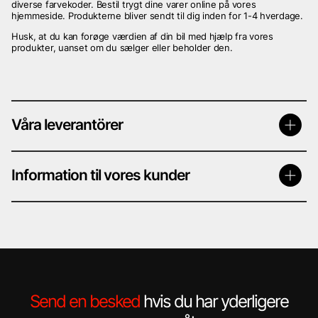
diverse farvekoder. Bestil trygt dine varer online på vores
hjemmeside. Produkterne bliver sendt til dig inden for 1-4 hverdage.
Husk, at du kan forøge værdien af din bil med hjælp fra vores
produkter, uanset om du sælger eller beholder den.
Våra leverantörer
Information til vores kunder
E.M.M Sverige
Hagmans
Car System
Mipa
Troton
Både private og virksomheder kan handle i vores webshop eller i
vores fysiske butik.
Flere bilvirksomheder har valgt os grundet et komplet
produktsortiment inden for sprayfarver og lakstifter til kundernes
biler, uanset modelår. Farven blandes direkte efter farvekode eller
registreringsnummer. På denne måde får de hurtigt og nemt en
Send en besked
hvis du har yderligere
nyblandet farve, helt uden dyre lageromkostninger.