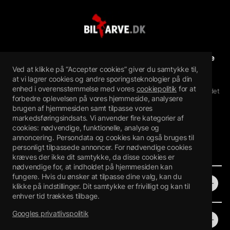
Bilfarve.dk sælger autolak og reparationsfarver til alle
Ved at klikke på “Accepter cookies” giver du samtykke til,
bilmærker.
at vi lagrer cookies og andre sporingsteknologier på din
Bilfarve.dk sælger spraymaling til biler, bilmaling i løs vægt,
enhed i overensstemmelse med vores
cookiepolitik
for at
malingstifter og touch-up-maling online. bilfarve.dk er en del af det
forbedre oplevelsen på vores hjemmeside, analysere
svenske www.bilfarg.se, som har eksisteret siden 2008
brugen af hjemmesiden samt tilpasse vores
Bilfärgsspecialisten i Piteå AB
markedsføringsindsats. Vi anvender fire kategorier af
Mejselvägen 24, 943 36 Öjebyn, Sverige
cookies: nødvendige, funktionelle, analyse og
Orgnr: 559272-7407
annoncering. Persondata og cookies kan også bruges til
personligt tilpassede annoncer. For nødvendige cookies
kræves der ikke dit samtykke, da disse cookies er
nødvendige for, at indholdet på hjemmesiden kan
fungere. Hvis du ønsker at tilpasse dine valg, kan du
Butik
klikke på indstillinger. Dit samtykke er frivilligt og kan til
enhver tid trækkes tilbage.
Googles privatlivspolitik
Information
Webbshop