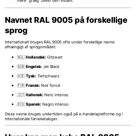
mere “grålig” bliver den visuelt.
Navnet RAL 9005 på forskellige
sprog
Internationalt bruges RAL 9005 ofte under forskellige navne
afhængigt af sprogområdet:
🇳🇱
Hollandsk:
Gitzwart
🇬🇧
Engelsk:
Jet Black
🇩🇪
Tysk:
Tiefschwarz
🇫🇷
Fransk:
Noir foncé
🇮🇹
Italiensk:
Nero intenso
🇪🇸
Spansk:
Negro intenso
Disse navne bruges undertiden også på e-handelsplatforme og i
internationale farvekataloger.