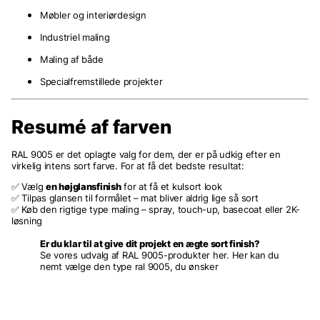
Møbler og interiørdesign
Industriel maling
Maling af både
Specialfremstillede projekter
Resumé af farven
RAL 9005 er det oplagte valg for dem, der er på udkig efter en
virkelig intens sort farve. For at få det bedste resultat:
✅ Vælg
en højglansfinish
for at få et kulsort look
✅ Tilpas glansen til formålet – mat bliver aldrig lige så sort
✅ Køb den rigtige type maling – spray, touch-up, basecoat eller 2K-
løsning
Er du klar til at give dit projekt en ægte sort finish?
Se vores udvalg af RAL 9005-produkter her. Her kan du
nemt vælge den type ral 9005, du ønsker