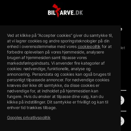
Bilfarve.dk sælger autolak og reparationsfarver til alle
Ved at klikke på “Accepter cookies” giver du samtykke til,
bilmærker.
at vi lagrer cookies og andre sporingsteknologier på din
Bilfarve.dk sælger spraymaling til biler, bilmaling i løs vægt,
enhed i overensstemmelse med vores
cookiepolitik
for at
malingstifter og touch-up-maling online. bilfarve.dk er en del af det
forbedre oplevelsen på vores hjemmeside, analysere
svenske www.bilfarg.se, som har eksisteret siden 2008
brugen af hjemmesiden samt tilpasse vores
Bilfärgsspecialisten i Piteå AB
markedsføringsindsats. Vi anvender fire kategorier af
Mejselvägen 24, 943 36 Öjebyn, Sverige
cookies: nødvendige, funktionelle, analyse og
Orgnr: 559272-7407
annoncering. Persondata og cookies kan også bruges til
personligt tilpassede annoncer. For nødvendige cookies
kræves der ikke dit samtykke, da disse cookies er
nødvendige for, at indholdet på hjemmesiden kan
fungere. Hvis du ønsker at tilpasse dine valg, kan du
Butik
klikke på indstillinger. Dit samtykke er frivilligt og kan til
enhver tid trækkes tilbage.
Googles privatlivspolitik
Information
Webbshop