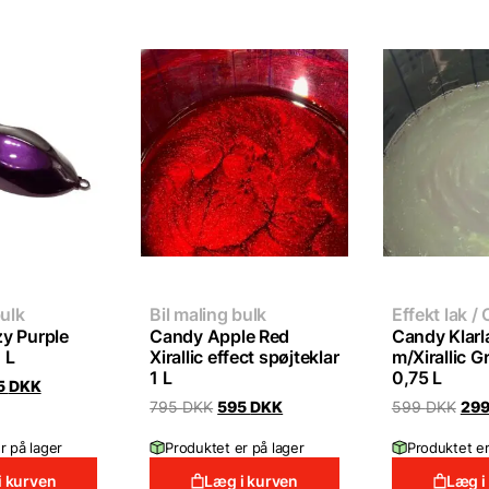
bulk
Bil maling bulk
Effekt lak /
y Purple
Candy Apple Red
Candy Klarl
 L
Xirallic effect spøjteklar
m/Xirallic G
1 L
0,75 L
ginal
Current
5
DKK
ce
price
Original
Current
Orig
795
DKK
595
DKK
599
DKK
29
:
is:
price
price
pric
 DKK.
595 DKK.
was:
is:
was
r på lager
Produktet er på lager
Produktet er
795 DKK.
595 DKK.
599
i kurven
Læg i kurven
Læg i