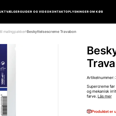
UKTVÆLGER
GUIDER OG VIDEO
KONTAKT
OPLYSNINGER OM KØB
til malingpakker
Beskyttelsescreme Travabon
Besky
Trav
Artikelnummer:
Supercreme før 
og mekanisk irrit
farve.
Läs mer
Produktet er 