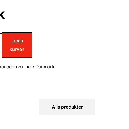
K
lsescreme
Læg i
kurven
rancer over hele Danmark
Alla produkter