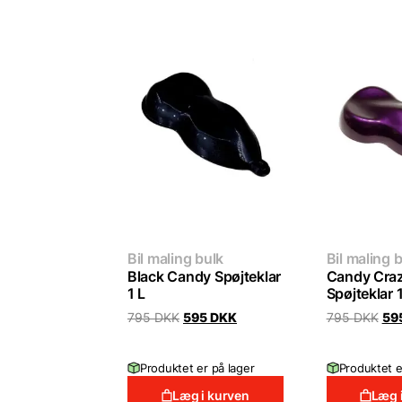
Bil maling bulk
Bil maling 
Black Candy Spøjteklar
Candy Craz
1 L
Spøjteklar 1
Original
Current
Ori
795
DKK
595
DKK
795
DKK
59
price
price
pri
was:
is:
was
795 DKK.
595 DKK.
795
Produktet er på lager
Produktet e
Læg i kurven
Læg 