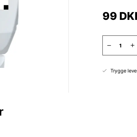
99
DK
Beskytte
Travabon
antal
Trygge leve
r