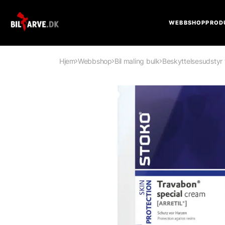
WEBBSHOP
PROD
Hjem
Webbshop
Bil maling bulk
Beskyttelsesudstyr 