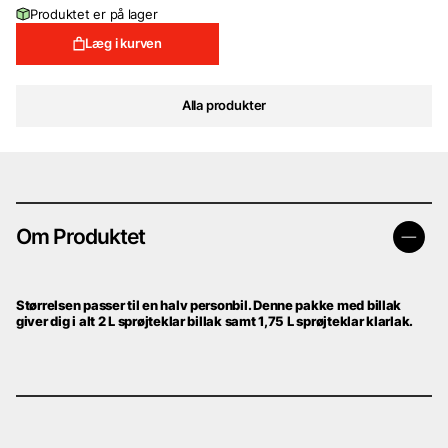
price
price
Produktet er på lager
was:
is:
599 DKK.
299 DKK.
Læg i kurven
Alla produkter
Om Produktet
Størrelsen passer til en halv personbil. Denne pakke med billak
giver dig i alt 2 L sprøjteklar billak samt 1,75 L sprøjteklar klarlak.