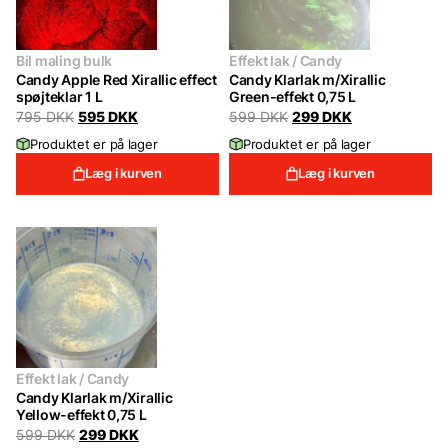
Bil maling bulk
Effekt lak / Candy
Candy Apple Red Xirallic effect
Candy Klarlak m/Xirallic
spøjteklar 1 L
Green-effekt 0,75 L
Original
Current
Original
Current
795
DKK
595
DKK
599
DKK
299
DKK
price
price
price
price
Produktet er på lager
Produktet er på lager
was:
is:
was:
is:
795 DKK.
595 DKK.
599 DKK.
299 DKK.
Læg i kurven
Læg i kurven
Effekt lak / Candy
Candy Klarlak m/Xirallic
Yellow-effekt 0,75 L
Original
Current
599
DKK
299
DKK