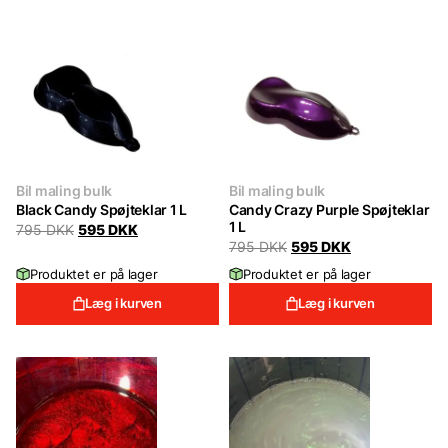
Bil maling bulk
Bil maling bulk
Black Candy Spøjteklar 1 L
Candy Crazy Purple Spøjteklar
1 L
Original
Current
795
DKK
595
DKK
price
price
Original
Current
795
DKK
595
DKK
was:
is:
price
price
Produktet er på lager
Produktet er på lager
795 DKK.
595 DKK.
was:
is:
795 DKK.
595 DKK.
Læg i kurven
Læg i kurven