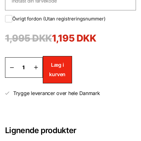
Övrigt fordon (Utan registreringsnummer)
1,995
DKK
1,195
DKK
Billak
Læg i
–
kurven
metallisk
&
solid
til
Trygge leverancer over hele Danmark
halv
bil
antal
Lignende produkter