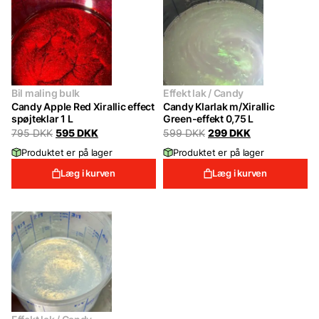
Bil maling bulk
Effekt lak / Candy
Candy Apple Red Xirallic effect
Candy Klarlak m/Xirallic
spøjteklar 1 L
Green-effekt 0,75 L
Original
Current
Original
Current
795
DKK
595
DKK
599
DKK
299
DKK
price
price
price
price
Produktet er på lager
Produktet er på lager
was:
is:
was:
is:
795 DKK.
595 DKK.
599 DKK.
299 DKK.
Læg i kurven
Læg i kurven