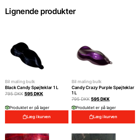
Lignende produkter
Bil maling bulk
Bil maling bulk
Black Candy Spøjteklar 1 L
Candy Crazy Purple Spøjteklar
1 L
Original
Current
795
DKK
595
DKK
price
price
Original
Current
795
DKK
595
DKK
was:
is:
price
price
Produktet er på lager
Produktet er på lager
795 DKK.
595 DKK.
was:
is:
795 DKK.
595 DKK.
Læg i kurven
Læg i kurven