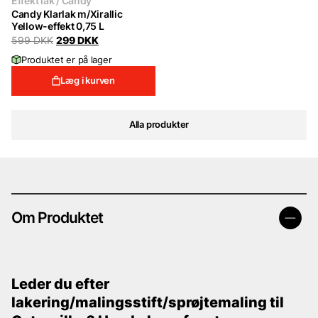
Effekt lak / Candy
Candy Klarlak m/Xirallic
Yellow-effekt 0,75 L
Original
Current
599
DKK
299
DKK
price
price
Produktet er på lager
was:
is:
599 DKK.
299 DKK.
Læg i kurven
Alla produkter
Om Produktet
Leder du efter
lakering/malingsstift/sprøjtemaling til