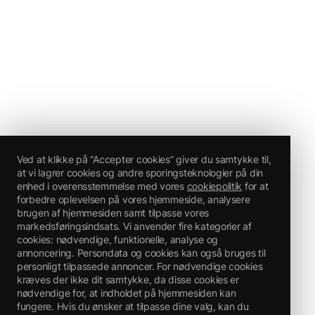
Ved at klikke på “Accepter cookies” giver du samtykke til,
at vi lagrer cookies og andre sporingsteknologier på din
enhed i overensstemmelse med vores
cookiepolitik
for at
forbedre oplevelsen på vores hjemmeside, analysere
brugen af hjemmesiden samt tilpasse vores
markedsføringsindsats. Vi anvender fire kategorier af
cookies: nødvendige, funktionelle, analyse og
annoncering. Persondata og cookies kan også bruges til
personligt tilpassede annoncer. For nødvendige cookies
kræves der ikke dit samtykke, da disse cookies er
nødvendige for, at indholdet på hjemmesiden kan
fungere. Hvis du ønsker at tilpasse dine valg, kan du