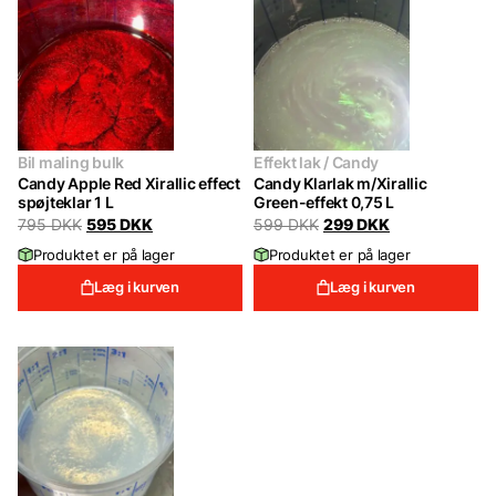
Bil maling bulk
Effekt lak / Candy
Candy Apple Red Xirallic effect
Candy Klarlak m/Xirallic
spøjteklar 1 L
Green-effekt 0,75 L
Original
Current
Original
Current
795
DKK
595
DKK
599
DKK
299
DKK
price
price
price
price
Produktet er på lager
Produktet er på lager
was:
is:
was:
is:
795 DKK.
595 DKK.
599 DKK.
299 DKK.
Læg i kurven
Læg i kurven