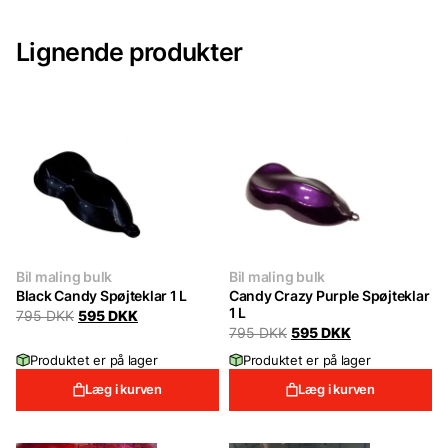
Lignende produkter
Bil maling bulk
Bil maling bulk
Black Candy Spøjteklar 1 L
Candy Crazy Purple Spøjteklar
1 L
Original
Current
795
DKK
595
DKK
price
price
Original
Current
795
DKK
595
DKK
was:
is:
price
price
Produktet er på lager
Produktet er på lager
795 DKK.
595 DKK.
was:
is:
795 DKK.
595 DKK.
Læg i kurven
Læg i kurven