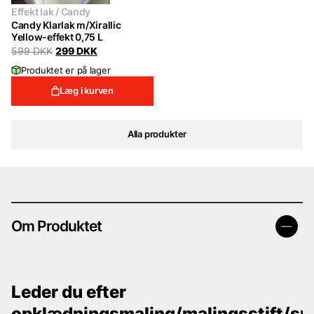
Effekt lak / Candy
Candy Klarlak m/Xirallic
Yellow-effekt 0,75 L
Original
Current
599
DKK
299
DKK
price
price
Produktet er på lager
was:
is:
599 DKK.
299 DKK.
Læg i kurven
Alla produkter
Om Produktet
Leder du efter
opklædningsmaling/malingsstift/sp