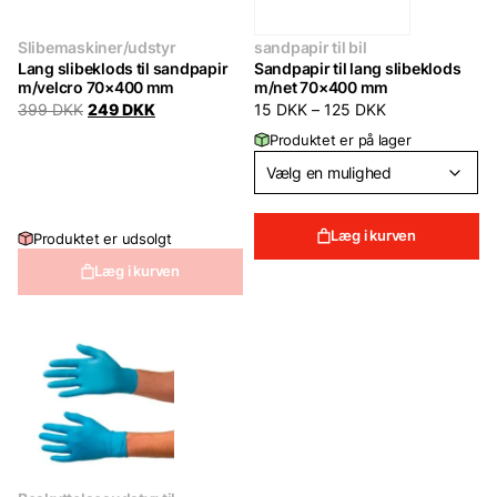
Slibemaskiner/udstyr
sandpapir til bil
Lang slibeklods til sandpapir
Sandpapir til lang slibeklods
m/velcro 70×400 mm
m/net 70×400 mm
Original
Current
399
DKK
249
DKK
15
DKK
–
125
DKK
price
price
Produktet er på lager
was:
is:
399 DKK.
249 DKK.
Læg i kurven
Produktet er udsolgt
Læg i kurven