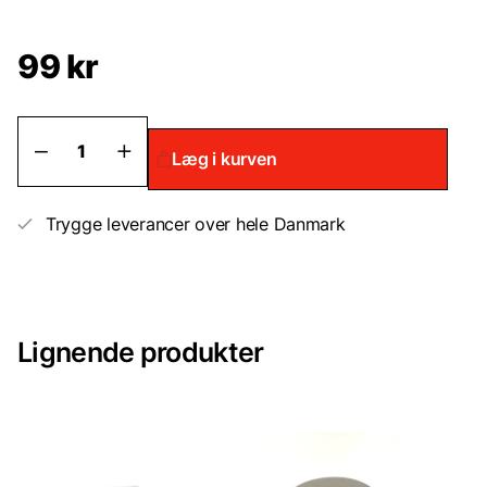
99 kr
Hærder
Læg i kurven
til
spartelmasse
–
ekstra
Trygge leverancer over hele Danmark
antal
Lignende produkter