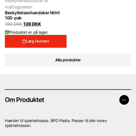
Beskyttelsesudstyr til
malingpakker
Beskyttelseshandsker Nitril
100-pak
Original
Current
199
DKK
139
DKK
price
price
Produktet er på lager
was:
is:
199 DKK.
139 DKK.
Læg i kurven
Alla produkter
Om Produktet
Hærder til spartelmasse. BPO Pasta. Passer til alle vores
spartelmasser.