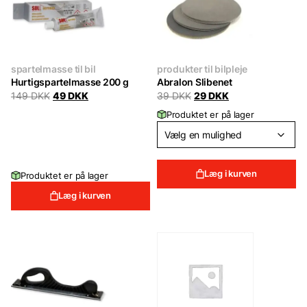
spartelmasse til bil
produkter til bilpleje
Hurtigspartelmasse 200 g
Abralon Slibenet
Original
Current
Original
Current
149
DKK
49
DKK
39
DKK
29
DKK
price
price
price
price
Produktet er på lager
was:
is:
was:
is:
149 DKK.
49 DKK.
39 DKK.
29 DKK.
Læg i kurven
Produktet er på lager
Læg i kurven