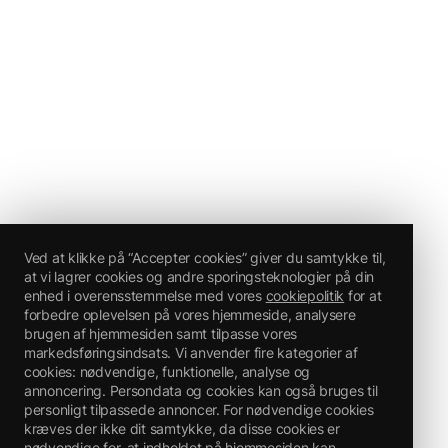
Ved at klikke på “Accepter cookies” giver du samtykke til,
at vi lagrer cookies og andre sporingsteknologier på din
enhed i overensstemmelse med vores
cookiepolitik
for at
forbedre oplevelsen på vores hjemmeside, analysere
brugen af hjemmesiden samt tilpasse vores
markedsføringsindsats. Vi anvender fire kategorier af
cookies: nødvendige, funktionelle, analyse og
annoncering. Persondata og cookies kan også bruges til
personligt tilpassede annoncer. For nødvendige cookies
kræves der ikke dit samtykke, da disse cookies er
nødvendige for, at indholdet på hjemmesiden kan