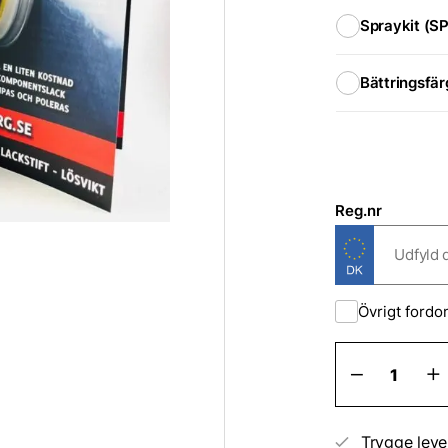
Spraykit (
Bättringsfä
Reg.nr
Övrigt fordo
Iveco
Pletrepar
antal
Trygge leve