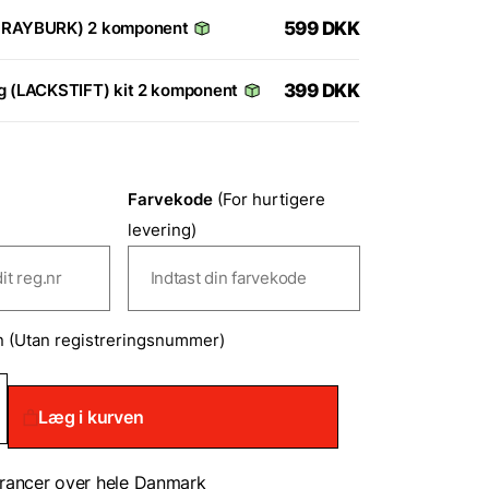
SPRAYBURK) 2 komponent
599
DKK
rg (LACKSTIFT) kit 2 komponent
399
DKK
Farvekode
(For hurtigere
levering)
n (Utan registreringsnummer)
Læg i kurven
ationslak/Sprayfarve
rancer over hele Danmark