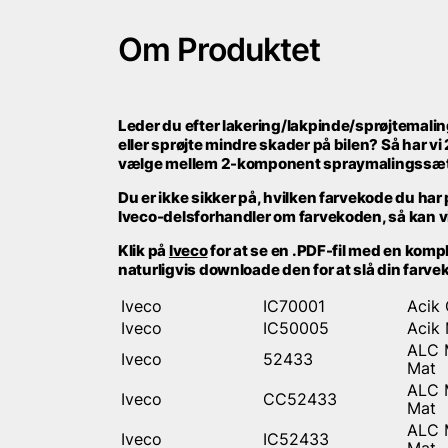
Om Produktet
Leder du efter lakering/lakpinde/sprøjtemaling 
eller sprøjte mindre skader på bilen? Så har v
vælge mellem 2-komponent spraymalingssæ
Du er ikke sikker på, hvilken farvekode du ha
Iveco-delsforhandler om farvekoden, så kan vi 
Klik på
Iveco
for at se en .PDF-fil med en komple
naturligvis downloade den for at slå din farvek
Iveco
IC70001
Acik 
Iveco
IC50005
Acik
ALC M
Iveco
52433
Mat
ALC M
Iveco
CC52433
Mat
ALC M
Iveco
IC52433
Mat