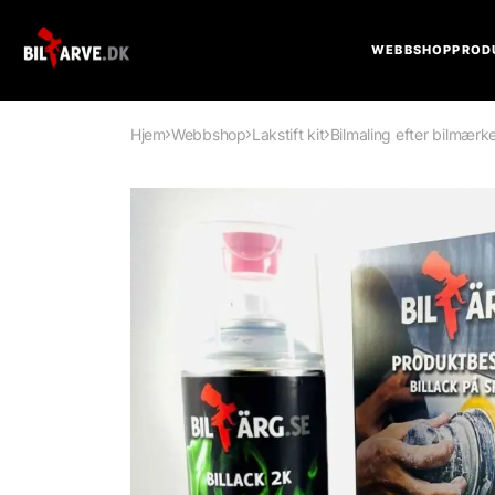
WEBBSHOP
PROD
Hjem
Webbshop
Lakstift kit
Bilmaling efter bilmærk