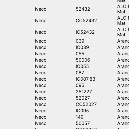
ALC M
Iveco
52432
Mat
ALC M
Iveco
CC52432
Mat
ALC M
Iveco
IC52432
Mat
Iveco
039
Aran
Iveco
IC039
Aran
Iveco
055
Aran
Iveco
50006
Aran
Iveco
IC055
Aran
Iveco
087
Aran
Iveco
IC087:83
Aran
Iveco
095
Aran
Iveco
251227
Aran
Iveco
52027
Aran
Iveco
CC52027
Aran
Iveco
IC095
Aran
Iveco
149
Aran
Iveco
50057
Aran