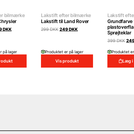
ter bilmærke
Lakstift efter bilmærke
Lakstift eft
 Chrysler
Lakstift til Land Rover
Grundfarve t
plastoverfla
ginal
Current
Original
Current
9
DKK
299
DKK
249
DKK
Sprøjteklar
ce
price
price
price
:
is:
was:
is:
Orig
399
DKK
24
 DKK.
249 DKK.
299 DKK.
249 DKK.
pric
was
r på lager
Produktet er på lager
Produktet er
399
rodukt
Vis produkt
Læg i