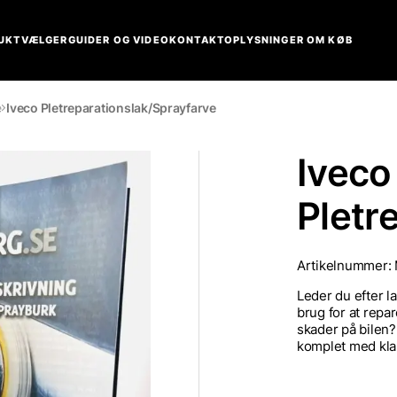
UKTVÆLGER
GUIDER OG VIDEO
KONTAKT
OPLYSNINGER OM KØB
e
Iveco Pletreparationslak/Sprayfarve
Iveco
Pletr
Artikelnummer:
Leder du efter l
brug for at repar
skader på bilen?
komplet med klar