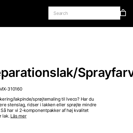
eparationslak/Sprayfar
MX-310160
akering/lakpinde/sprøjtemaling til Iveco? Har du
ere stenslag, ridser i lakken eller sprøjte mindre
 Så har vi 2-komponentpakker af høj kvalitet
 lak.
Läs mer