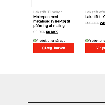
Lakstift Tilbehør
Lakstift ef
Malerpen med
Lakstift til
metalspidsværktøj til
Ori
299
DKK
24
påføring af maling
pri
was
Original
Current
99
DKK
59
DKK
299
price
price
was:
is:
Produktet er på lager
Produktet e
99 DKK.
59 DKK.
Læg i kurven
Vis p