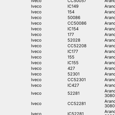
Iveco
CC50057
Aran
Iveco
IC149
Aran
Iveco
154
Aran
Iveco
50086
Aran
Iveco
CC50086
Aran
Iveco
IC154
Aran
Iveco
177
Aran
Iveco
52028
Aran
Iveco
CC52208
Aran
Iveco
IC177
Aran
Iveco
155
Aran
Iveco
IC155
Aran
Iveco
427
Aran
Iveco
52301
Aran
Iveco
CC52301
Aran
Iveco
IC427
Aran
Aran
Iveco
52281
3080
Aran
Iveco
CC52281
3080
Aran
Iveco
IC52281