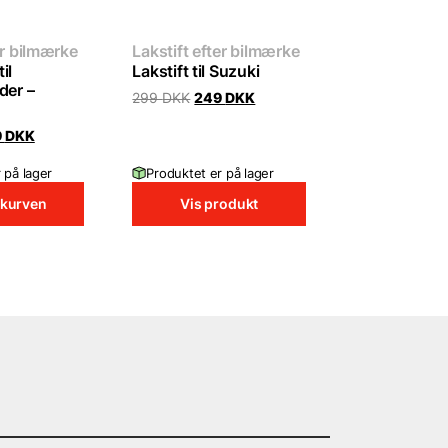
er bilmærke
Lakstift efter bilmærke
il
Lakstift til Suzuki
der –
Original
Current
299
DKK
249
DKK
price
price
was:
is:
inal
Current
9
DKK
299 DKK.
249 DKK.
e
price
:
is:
 på lager
Produktet er på lager
 DKK.
249 DKK.
 kurven
Vis produkt