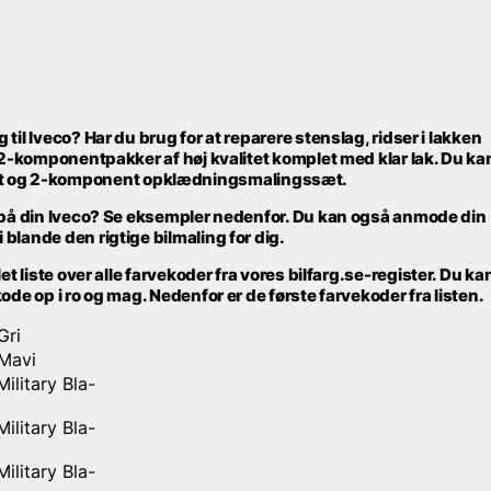
til Iveco? Har du brug for at reparere stenslag, ridser i lakken
i 2-komponentpakker af høj kvalitet komplet med klar lak. Du ka
t og 2-komponent opklædningsmalingssæt.
r på din Iveco? Se eksempler nedenfor. Du kan også anmode din
blande den rigtige bilmaling for dig.
t liste over alle farvekoder fra vores bilfarg.se-register. Du ka
ode op i ro og mag. Nedenfor er de første farvekoder fra listen.
Gri
 Mavi
ilitary Bla-
ilitary Bla-
ilitary Bla-