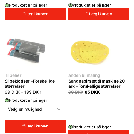
price
price
199 DKK.
139 DKK.
Produktet er på lager
Produktet er på lager
was:
is:
199 DKK.
139 DKK.
Læg i kurven
Læg i kurven
Tilbehør
anden bilmaling
Slibeklodser – Forskellige
Sandpapirsæt til maskine 20
størrelser
ark – Forskellige størrelser
Original
Current
99
DKK
–
199
DKK
99
DKK
65
DKK
price
price
Produktet er på lager
was:
is:
99 DKK.
65 DKK.
Læg i kurven
Produktet er på lager