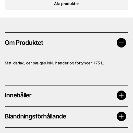
Alla produkter
Om Produktet
Mat klarlak, der sælges inkl. hærder og fortynder 1,75 L.
Innehåller
Blandningsförhållande
1 L klar lak mat
0,5 L Hærder
0,25L fortynder