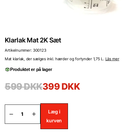
Klarlak Mat 2K Sæt
Artikelnummer:
300123
Mat klarlak, der sælges inkl. hærder og fortynder 1,75 L.
Läs mer
Produktet er på lager
599
DKK
399
DKK
Klarlak
Læg i
Mat
kurven
2K
Sæt
antal