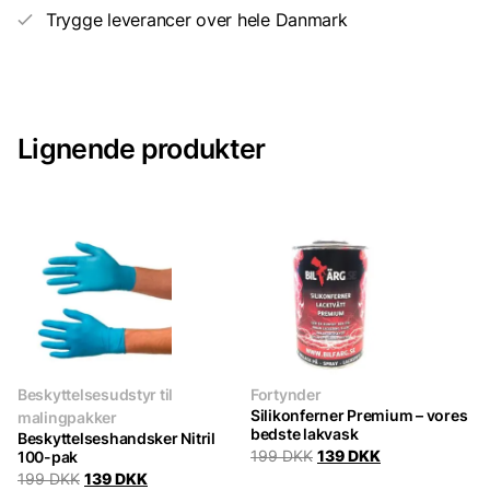
Trygge leverancer over hele Danmark
Lignende produkter
Beskyttelsesudstyr til
Fortynder
Silikonferner Premium – vores
malingpakker
bedste lakvask
Beskyttelseshandsker Nitril
Original
Current
100-pak
199
DKK
139
DKK
price
price
Original
Current
199
DKK
139
DKK
was:
is: