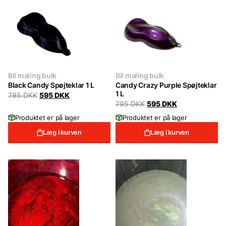
Bil maling bulk
Bil maling bulk
Black Candy Spøjteklar 1 L
Candy Crazy Purple Spøjteklar
1 L
Original
Current
795
DKK
595
DKK
price
price
Original
Current
795
DKK
595
DKK
was:
is:
price
price
Produktet er på lager
Produktet er på lager
795 DKK.
595 DKK.
was:
is:
795 DKK.
595 DKK.
Læg i kurven
Læg i kurven