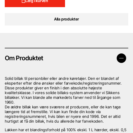
Læg i kurven
Alla produkter
Om Produktet
Solid billak til personbiler eller andre køretøjer. Den er blandet af
eksperter efter dine ønsker eller farvekode/registreringsnummer.
Disse produkter giver en finish i den absolutte højeste
kvalitetsklasse. I vores solide billaks-system anvender vi Sikkens
billakker. Vi kan blande alle markedets farver ned til årgange som
1960.
De ældre billak kan være sværere at producere, eller de kan tage
længere tid at fremstille. Vi kan kun finde din kode via
registreringsnummeret, hvis bilen er nyere end 1996. Det er altid
hurtigst at få din billak, hvis du allerede har farvekoden.
Lakken har et blandingsforhold på 100% ekskl. 1 L hærder, ekskl. 0,5