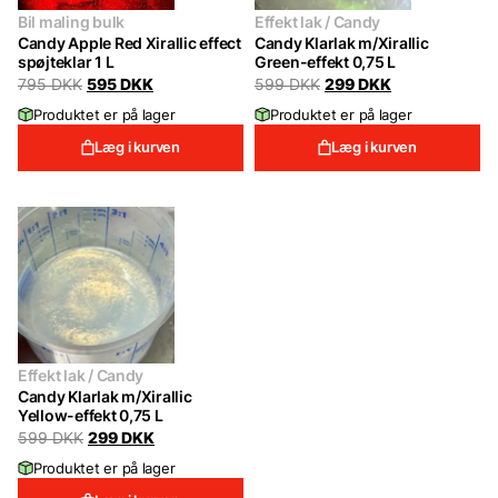
Bil maling bulk
Effekt lak / Candy
Candy Apple Red Xirallic effect
Candy Klarlak m/Xirallic
spøjteklar 1 L
Green-effekt 0,75 L
Original
Current
Original
Current
795
DKK
595
DKK
599
DKK
299
DKK
price
price
price
price
Produktet er på lager
Produktet er på lager
was:
is:
was:
is:
795 DKK.
595 DKK.
599 DKK.
299 DKK.
Læg i kurven
Læg i kurven
Effekt lak / Candy
Candy Klarlak m/Xirallic
Yellow-effekt 0,75 L
Original
Current
599
DKK
299
DKK
price
price
Produktet er på lager
was:
is:
599 DKK.
299 DKK.