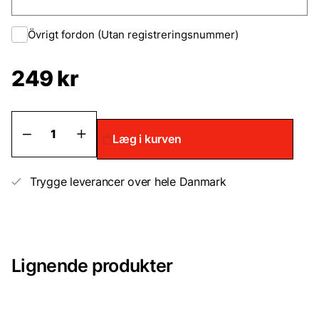
Övrigt fordon (Utan registreringsnummer)
249 kr
Kun
Læg i kurven
billak
–
Solid
–
Trygge leverancer over hele Danmark
Løsvægt
antal
Lignende produkter