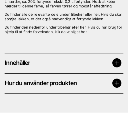
L hærder, ca. 20% fortynder ekskl. 0,2 L fortynder. Husk at købe
hærder til denne farve, så farven tørrer og modstår affedtning.
Du finder alle de relevante dele under tilbehør eller her. Hvis du skal
sprøjte lakken, er det også nødvendigt at fortynde lakken.
Du finder den nedenfor under tilbehør eller her. Hvis du har brug for
hjælp til at finde farvekoden, klik da venligst her.
Innehåller
Hur du använder produkten
Mängd oblandad färg per val du väljer i listan ovan. (Denna produkt
köps oftast då du ska komplettera mängden färg men redan har
tillbehören).
Innehåller inga tillbehör som förtunning och härdare.
Till Produktbeskrivning / Produktvideo ”Länk” kommer inom kort
Metallic billack
behöver
förtunning, klarlack och härdare.
Solid billack
behöver
härdare och förtunning.