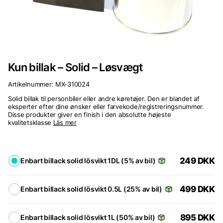
Kun billak – Solid – Løsvægt
Artikelnummer:
MX-310024
Solid billak til personbiler eller andre køretøjer. Den er blandet af
eksperter efter dine ønsker eller farvekode/registreringsnummer.
Disse produkter giver en finish i den absolutte højeste
kvalitetsklasse
Läs mer
249
DKK
Enbart billack solid lösvikt 1DL (5% av bil)
499
DKK
Enbart billack solid lösvikt 0.5L (25% av bil)
895
DKK
Enbart billack solid lösvikt 1L (50% av bil)