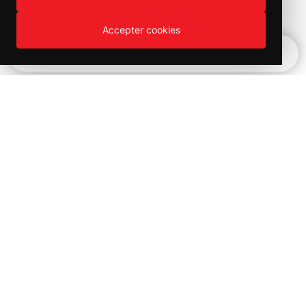
Accepter cookies
Hurtignavigation
Produktväljaren
Kampanjer och utförsäljning på
Bilvårds produkter