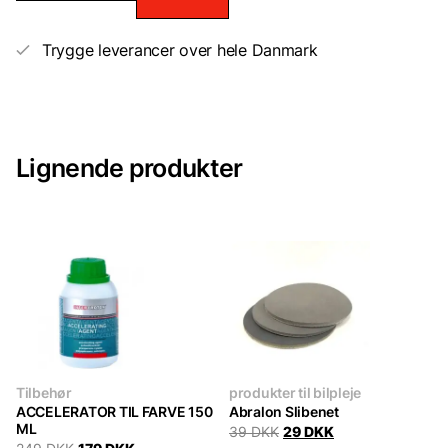
antal
Trygge leverancer over hele Danmark
Lignende produkter
Tilbehør
produkter til bilpleje
ACCELERATOR TIL FARVE 150
Abralon Slibenet
ML
Original
Current
39
DKK
29
DKK
price
price