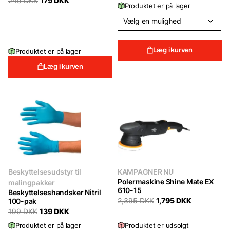
Original
Current
249
DKK
179
DKK
Produktet er på lager
was:
is:
price
price
39 DKK.
29 DKK.
was:
is:
249 DKK.
179 DKK.
Læg i kurven
Produktet er på lager
Læg i kurven
Beskyttelsesudstyr til
KAMPAGNER NU
Polermaskine Shine Mate EX
malingpakker
610-15
Beskyttelseshandsker Nitril
Original
Current
100-pak
2,395
DKK
1,795
DKK
price
price
Original
Current
199
DKK
139
DKK
was:
is:
price
price
2,395 DKK.
1,795 DKK.
Produktet er på lager
Produktet er udsolgt
was:
is: