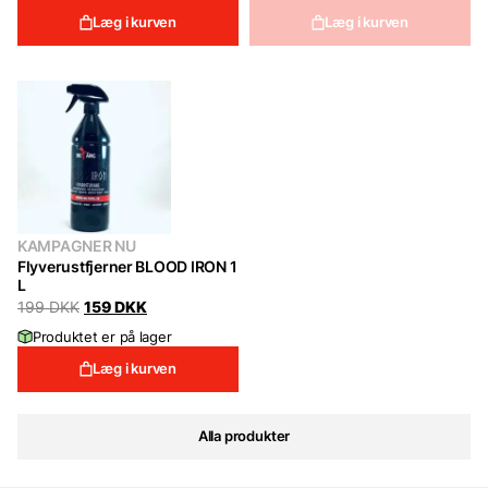
199 DKK.
139 DKK.
Læg i kurven
Læg i kurven
KAMPAGNER NU
Flyverustfjerner BLOOD IRON 1
L
Original
Current
199
DKK
159
DKK
price
price
Produktet er på lager
was:
is:
199 DKK.
159 DKK.
Læg i kurven
Alla produkter