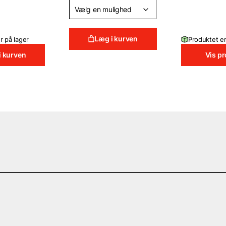
is:
KK.
19 DKK.
Læg i kurven
r på lager
Produktet er
i kurven
Vis p