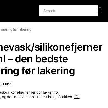
ngøring før lakering
onevask/silikonefjerner
l – den bedste
ring før lakering
300055
sk/silikonefjerner rengør lakken før
g, og den modvirker silikoneudslag på lakken.
Läs