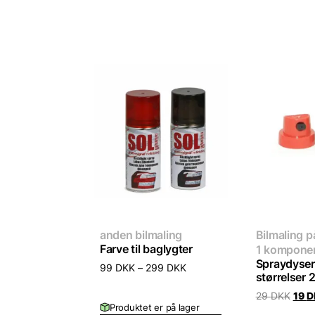
anden bilmaling
Bilmaling 
Farve til baglygter
1 kompone
Spraydyser 
99
DKK
–
299
DKK
størrelser 
Origi
29
DKK
19
D
pric
Produktet er på lager