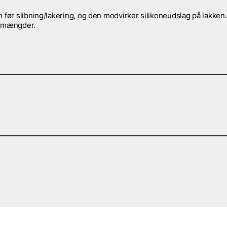
 før slibning/lakering, og den modvirker silikoneudslag på lakken.
re mængder.