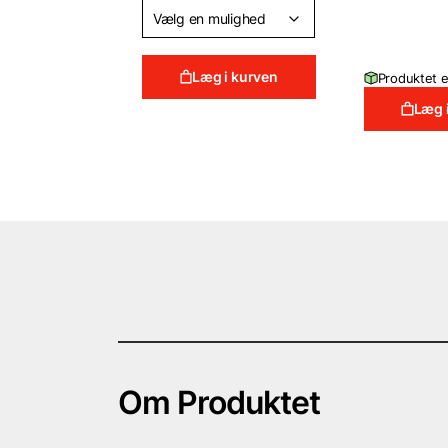
was:
29 D
Læg i kurven
Produktet e
Læg 
Om Produktet