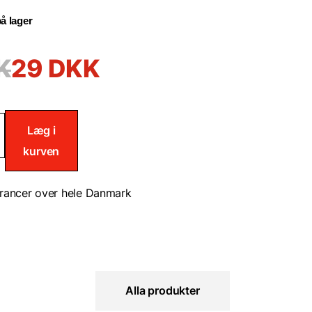
å lager
K
29
DKK
sk/silikonefjerner
Læg i
kurven
rancer over hele Danmark
Alla produkter