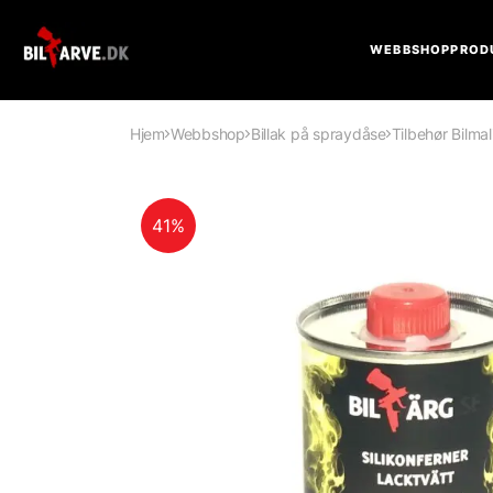
WEBBSHOP
PROD
Hjem
Webbshop
Billak på spraydåse
Tilbehør Bilma
41%