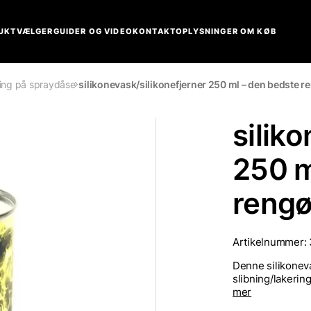
UKTVÆLGER
GUIDER OG VIDEO
KONTAKT
OPLYSNINGER OM KØB
ling på spraydåse
silikonevask/silikonefjerner 250 ml – den bedste re
silik
250 m
rengø
Artikelnummer:
Denne silikoneva
slibning/lakerin
mer