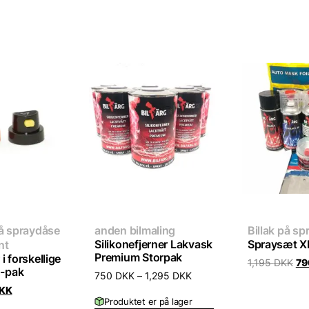
på spraydåse
anden bilmaling
Billak på s
Silikonefjerner Lakvask
Spraysæt X
nt
Premium Storpak
i forskellige
Ori
1,195
DKK
7
2-pak
pri
750
DKK
–
1,295
DKK
wa
nal
Current
KK
1,
e
price
Produktet er på lager