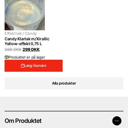
Effekt lak / Candy
Candy Klarlak m/Xirallic
Yellow-effekt 0,75 L
Original
Current
599
DKK
299
DKK
price
price
Produktet er på lager
was:
is:
599 DKK.
299 DKK.
Læg i kurven
Alla produkter
Om Produktet