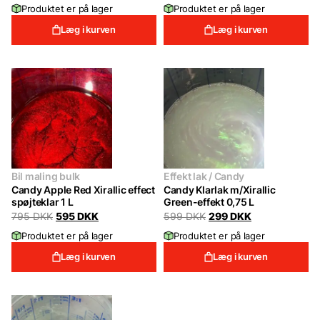
Produktet er på lager
Produktet er på lager
795 DKK.
595 DKK.
was:
is:
795 DKK.
595 DKK.
Læg i kurven
Læg i kurven
Bil maling bulk
Effekt lak / Candy
Candy Apple Red Xirallic effect
Candy Klarlak m/Xirallic
spøjteklar 1 L
Green-effekt 0,75 L
Original
Current
Original
Current
795
DKK
595
DKK
599
DKK
299
DKK
price
price
price
price
Produktet er på lager
Produktet er på lager
was:
is:
was:
is:
795 DKK.
595 DKK.
599 DKK.
299 DKK.
Læg i kurven
Læg i kurven