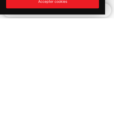
Accepter cookies
Hurtignavigation
Produktväljaren
Kampanjer och utförsäljning på
Bilvårds produkter