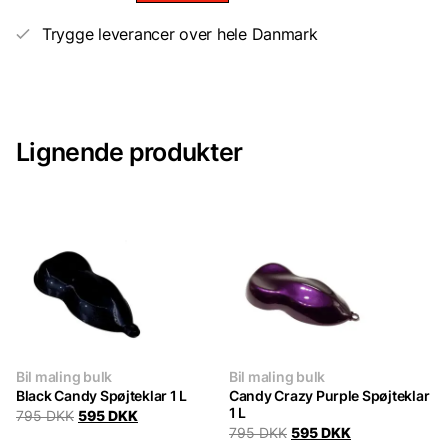
Trygge leverancer over hele Danmark
Lignende produkter
Bil maling bulk
Bil maling bulk
Black Candy Spøjteklar 1 L
Candy Crazy Purple Spøjteklar
1 L
Original
Current
795
DKK
595
DKK
price
price
Original
Current
795
DKK
595
DKK
was:
is:
price
price