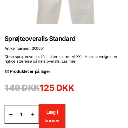
Sprøjteoveralls Standard
Artikelnummer:
300051
Disse sprøjteoveralls fås i størrelserne M-XXL. Husk at vælge den
rigtige størrelse på dine overalls.
Läs mer
Produktet er på lager
149
DKK
125
DKK
Sprøjteoveralls
Læg i
Standard
kurven
antal