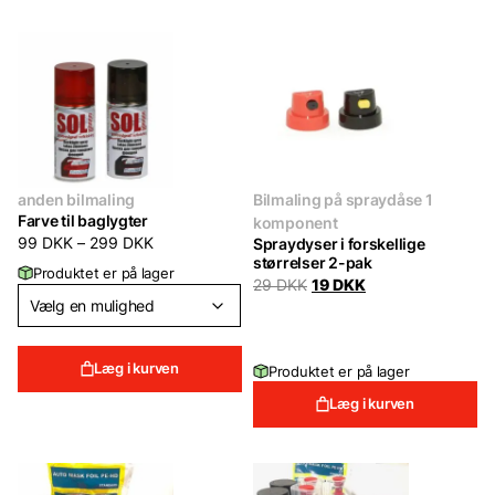
anden bilmaling
Bilmaling på spraydåse 1
Farve til baglygter
komponent
99
DKK
–
299
DKK
Spraydyser i forskellige
størrelser 2-pak
Produktet er på lager
Original
Current
29
DKK
19
DKK
price
price
was:
is:
29 DKK.
19 DKK.
Læg i kurven
Produktet er på lager
Læg i kurven