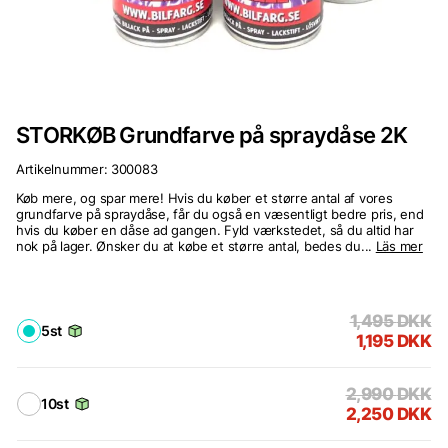
STORKØB Grundfarve på spraydåse 2K
Artikelnummer:
300083
Køb mere, og spar mere! Hvis du køber et større antal af vores
grundfarve på spraydåse, får du også en væsentligt bedre pris, end
hvis du køber en dåse ad gangen. Fyld værkstedet, så du altid har
nok på lager. Ønsker du at købe et større antal, bedes du...
Läs mer
1,495
DKK
5st
1,195
DKK
2,990
DKK
10st
2,250
DKK