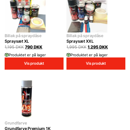
Billak på spraydåse
Billak på spraydåse
Spraysæt XL
Spraysæt XXL
Original
Current
Original
Current
1,195
DKK
790
DKK
1,995
DKK
1,295
DKK
price
price
price
price
Produktet er på lager
Produktet er på lager
was:
is:
was:
is:
1,195 DKK.
790 DKK.
1,995 DKK.
1,295 DKK.
Vis produkt
Vis produkt
Grundfarve
Grundfarve Premium 1K