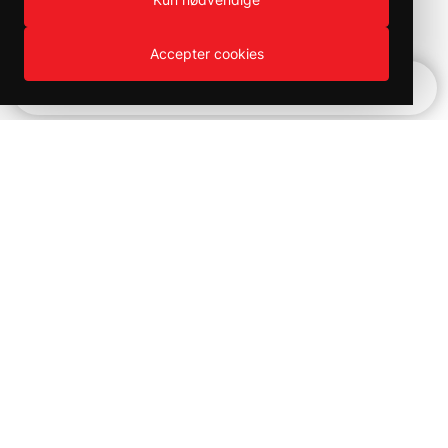
Accepter cookies
Hurtignavigation
Produktväljaren
Kampanjer och utförsäljning på
Bilvårds produkter