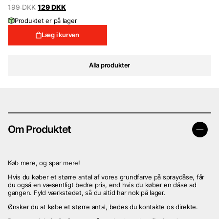
Original
Current
199
DKK
129
DKK
price
price
Produktet er på lager
was:
is:
199 DKK.
129 DKK.
Læg i kurven
Alla produkter
Om Produktet
Køb mere, og spar mere!
Hvis du køber et større antal af vores grundfarve på spraydåse, får
du også en væsentligt bedre pris, end hvis du køber en dåse ad
gangen. Fyld værkstedet, så du altid har nok på lager.
Ønsker du at købe et større antal, bedes du kontakte os direkte.