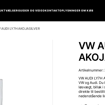
UKTVÆLGER
GUIDER OG VIDEO
KONTAKT
OPLYSNINGER OM KØB
 AUDI LY7H AKOJASILVER
VW A
AKOJ
Artikelnummer:
VW AUDI LY7H AK
VW og Audi. Du k
løsvægt, billak i
direkte til besti
nedenstående lin