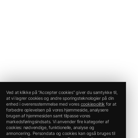
Ved at klikke på “Accepter cookies” giver du samtykke til,
at vi lagrer cookies og andre sporingsteknologier på din
enhed i overensstemmelse med vores
cookiepolitik
for at
forbedre oplevelsen på vores hjemmeside, analysere
brugen af hjemmesiden samt tilpasse vores
markedsføringsindsats. Vi anvender fire kategorier af
cookies: nødvendige, funktionelle, analyse og
annoncering. Persondata og cookies kan også bruges til