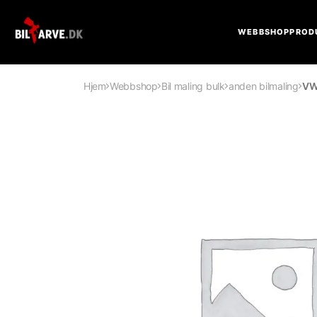
WEBBSHOP
PROD
Hjem
Webbshop
Bil maling bulk
anden bilmaling
VW