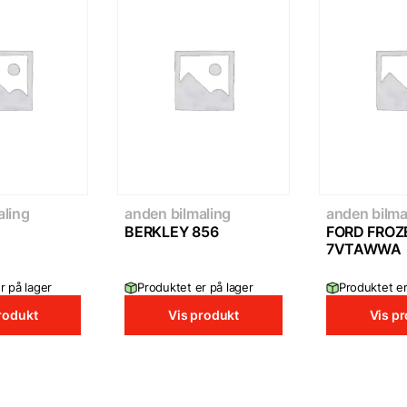
aling
anden bilmaling
anden bilma
BERKLEY 856
FORD FROZ
7VTAWWA
r på lager
Produktet er på lager
Produktet er
rodukt
Vis produkt
Vis p