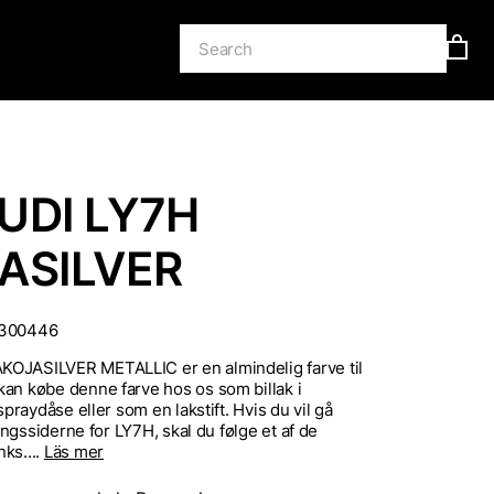
UDI LY7H
ASILVER
300446
OJASILVER METALLIC er en almindelig farve til
an købe denne farve hos os som billak i
 spraydåse eller som en lakstift. Hvis du vil gå
llingssiderne for LY7H, skal du følge et af de
ks....
Läs mer