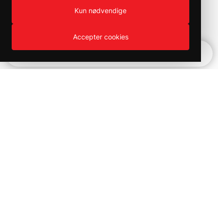
Kun nødvendige
Accepter cookies
Hurtignavigation
Produktväljaren
Kampanjer och utförsäljning på
Bilvårds produkter