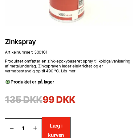
Zinkspray
Artikelnummer:
300101
Produktet omfatter en zink-epoxybaseret spray til koldgalvanisering
af metalunderlag. Zinksprayen leder elektricitet og er
varmebestandig op til 490 °C.
Läs mer
Produktet er på lager
135
DKK
99
DKK
Zinkspray
Læg i
antal
kurven