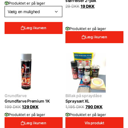
størrelser 2-pak
Produktet er på lager
Original
Current
29
DKK
19
DKK
price
price
was:
is:
29 DKK.
19 DKK.
Læg i kurven
Produktet er på lager
Læg i kurven
Grundfarve
Billak på spraydåse
Grundfarve Premium 1K
Spraysæt XL
Original
Current
Original
Current
199
DKK
129
DKK
1,195
DKK
790
DKK
price
price
price
price
Produktet er på lager
Produktet er på lager
was:
is:
was:
is:
199 DKK.
129 DKK.
1,195 DKK.
790 DKK.
Læg i kurven
Vis produkt