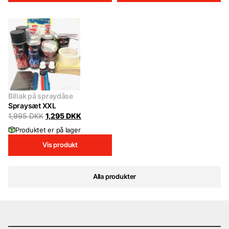
Billak på spraydåse
Spraysæt XXL
Original
Current
1,995
DKK
1,295
DKK
price
price
Produktet er på lager
was:
is:
1,995 DKK.
1,295 DKK.
Vis produkt
Alla produkter