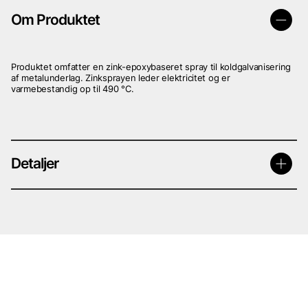
Om Produktet
Produktet omfatter en zink-epoxybaseret spray til koldgalvanisering
af metalunderlag. Zinksprayen leder elektricitet og er
varmebestandig op til 490 °C.
Detaljer
Anvendelse:
Korrosionsbeskyttelse af indvendigt placerede plader ved
punktsvejsning på bilkarrosserier.
Brugsanvisning:
De områder, der skal behandles, skal være rene, tørre og fri for rust
og fedt. Ryst spraydåsen i mindst 2 minutter før brug. Hold en
sprøjteafstand på 25-30 cm.