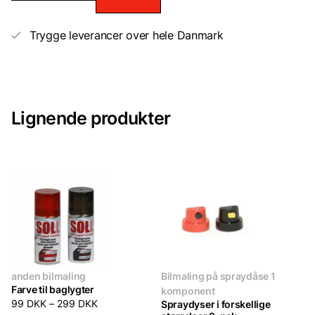
Trygge leverancer over hele Danmark
Lignende produkter
anden bilmaling
Bilmaling på spraydåse 1
Farve til baglygter
komponent
99
DKK
–
299
DKK
Spraydyser i forskellige