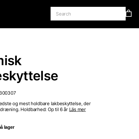
misk
skyttelse
300307
edste og mest holdbare lakbeskyttelse, der
 dræning. Holdbarhed: Op til 6 år
Läs mer
å lager