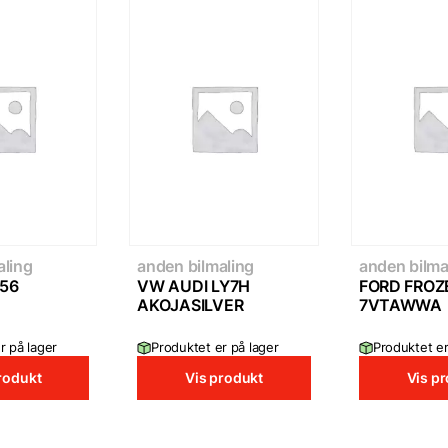
aling
anden bilmaling
anden bilma
56
VW AUDI LY7H
FORD FROZ
AKOJASILVER
7VTAWWA
r på lager
Produktet er på lager
Produktet er
rodukt
Vis produkt
Vis p