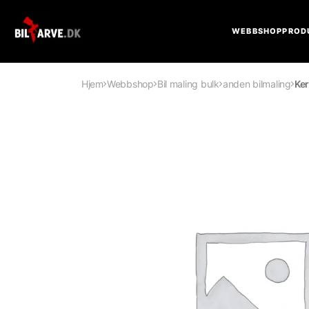
WEBBSHOP
PROD
Hjem
Webbshop
Bil maling bulk
anden bilmaling
Ke