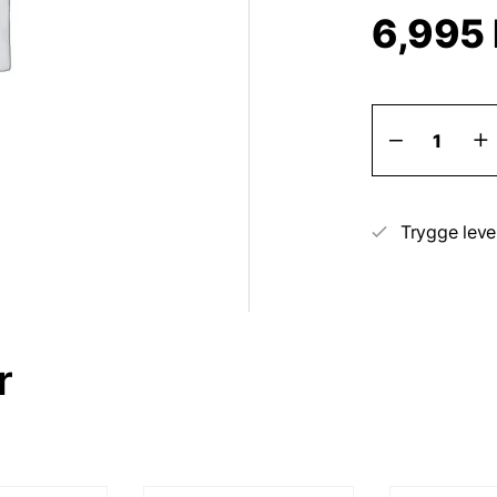
6,995
Keramisk
Lakbeskyt
antal
Trygge leve
r