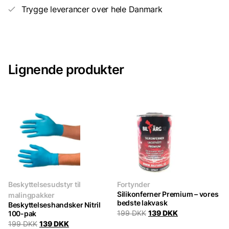
Trygge leverancer over hele Danmark
Lignende produkter
Beskyttelsesudstyr til
Fortynder
Silikonferner Premium – vores
malingpakker
bedste lakvask
Beskyttelseshandsker Nitril
Original
Current
100-pak
199
DKK
139
DKK
price
price
Original
Current
199
DKK
139
DKK
was:
is: