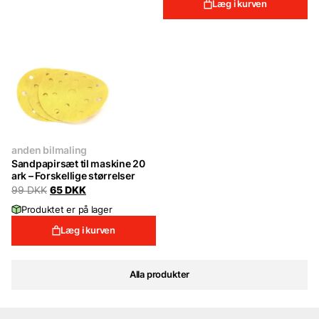
Læg i kurven
anden bilmaling
Sandpapirsæt til maskine 20
ark – Forskellige størrelser
Original
Current
99
DKK
65
DKK
price
price
Produktet er på lager
was:
is:
99 DKK.
65 DKK.
Læg i kurven
Alla produkter