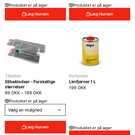
price
price
199 DKK.
139 DKK.
Produktet er på lager
Produktet er på lager
was:
is:
199 DKK.
139 DKK.
Læg i kurven
Læg i kurven
Tilbehør
Fortynder
Slibeklodser – Forskellige
Limfjerner 1 L
størrelser
199
DKK
99
DKK
–
199
DKK
Produktet er på lager
Læg i kurven
Produktet er på lager