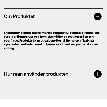
Om Produktet
En effektiv kemisk rustfjerner fra Hagmans. Produktet indeholder
syre, der fjerner rust ved kemiske midler og resulterer i en ren
overflade. Produktet kan også benyttes til fjernelse af kalk på
syrefaste overflader samt til fjernelse af hvidrust på metal inden
maling.
Hur man använder produkten
Bruksanvisning.
Rengör ytan och avlägsna löst sittande rost, häll upp, pensla på
preparatet och låt det verka i minst 15 minuter. Skölj noga och låt
ytan torka. Vid behov upprepa behandlingen.