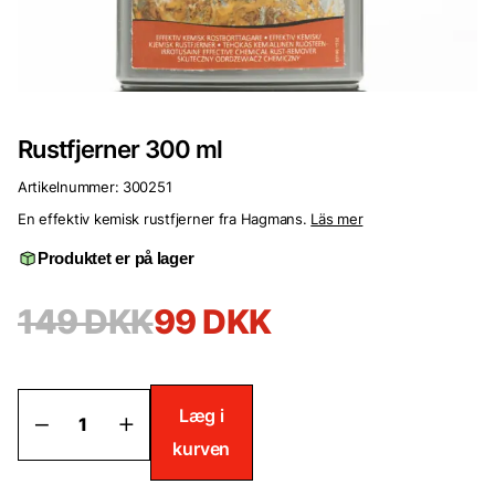
Rustfjerner 300 ml
Artikelnummer:
300251
En effektiv kemisk rustfjerner fra Hagmans.
Läs mer
Produktet er på lager
149
DKK
99
DKK
Rustfjerner
Læg i
300
kurven
ml
antal