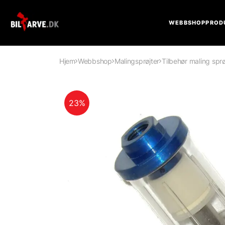
WEBBSHOP
PROD
Hjem
Webbshop
Malingsprøjter
Tilbehør maling sprø
23%