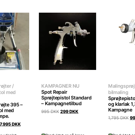
øjter /
KAMPAGNER NU
Malingsprøjt
Spot Repair
tol med
bilmaling
Sprøjtepistol Standard
Sprøjtepistol
– Kampagnetilbud
og klarlak 1
øjte 395 –
Kampagne
tol med
Original
Current
995
DKK
299
DKK
mpe.
price
price
Or
1,795
DKK
9
was:
is:
pr
Original
Current
7,995
DKK
995 DKK.
299 DKK.
wa
price
price
1,
was:
is: