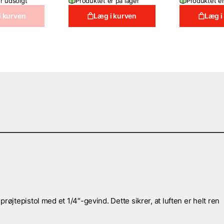
r udsolgt
Produktet er på lager
Produktet er
14,995 DKK.
7,995 DKK.
i kurven
Læg i kurven
Læg i
røjtepistol med et 1/4″-gevind. Dette sikrer, at luften er helt ren