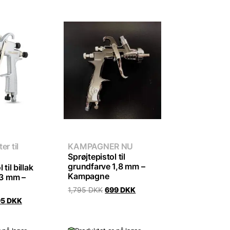
er til
KAMPAGNER NU
Sprøjtepistol til
grundfarve 1,8 mm –
 til billak
Kampagne
,3 mm –
Original
Current
1,795
DKK
699
DKK
price
price
iginal
Current
95
DKK
was:
is:
ice
price
1,795 DKK.
699 DKK.
s:
is:
795 DKK.
995 DKK.