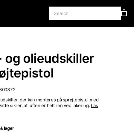
 og olieudskiller
røjtepistol
300372
udskiller, der kan monteres på sprøjtepistol med
ette sikrer, at luften er helt ren ved lakering.
Läs
å lager