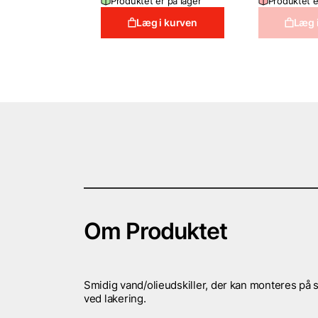
Produktet er på lager
Produktet e
19,995 DKK.
9,995 DKK.
Læg i kurven
Læg 
Om Produktet
Smidig vand/olieudskiller, der kan monteres på sp
ved lakering.