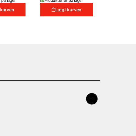
 på lager
Produktet er på lager
 kurven
Læg i kurven