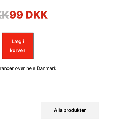
KK
99
DKK
Læg i
kurven
ler
tol
rancer over hele Danmark
Alla produkter