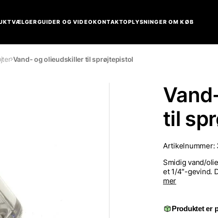
UKTVÆLGER
GUIDER OG VIDEO
KONTAKT
OPLYSNINGER OM KØB
jter
Vand- og olieudskiller til sprøjtepistol
Vand-
til sp
Artikelnummer:
Smidig vand/olie
et 1/4″-gevind. D
mer
Produktet er p