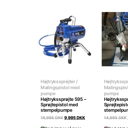
Højtrykssprøjter /
Højtryksspr
Malingspistol med
Malingspis
pumpe
pumpe
Højtrykssprøjte 595 –
Højtryksspr
Sprøjtepistol med
Sprøjtepis
stempelpumpe
stempelpu
Original
Current
19,995
DKK
9,995
DKK
14,995
DKK
price
price
was:
is: