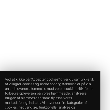
Ved at klikke på “Accepter cookies” giver du samtykke til,
at vi lagrer cookies og andre sporingsteknologier på din
enhed i overensstemmelse med vores
cookiepolitik
for at
forbedre oplevelsen på vores hjemmeside, analysere
brugen af hjemmesiden samt tilpasse vores
markedsføringsindsats. Vi anvender fire kategorier af
cookies: nødvendige, funktionelle, analyse og