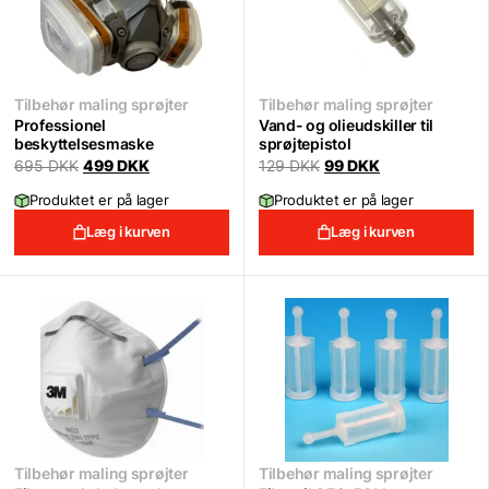
Tilbehør maling sprøjter
Tilbehør maling sprøjter
Professionel
Vand- og olieudskiller til
beskyttelsesmaske
sprøjtepistol
Original
Current
Original
Current
695
DKK
499
DKK
129
DKK
99
DKK
price
price
price
price
was:
is:
was:
is:
Produktet er på lager
Produktet er på lager
695 DKK.
499 DKK.
129 DKK.
99 DKK.
Læg i kurven
Læg i kurven
Tilbehør maling sprøjter
Tilbehør maling sprøjter