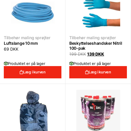
Tilbehør maling sprøjter
Tilbehør maling sprøjter
Luftslange 10 mm
Beskyttelseshandsker Nitril
100-pak
69
DKK
Original
Current
199
DKK
139
DKK
price
price
was:
is:
Produktet er på lager
Produktet er på lager
199 DKK.
139 DKK.
Læg i kurven
Læg i kurven