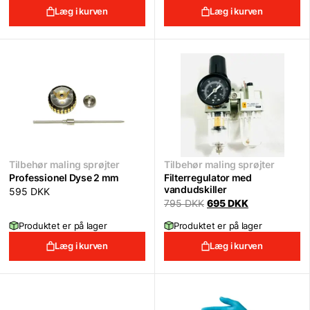
Læg i kurven
Læg i kurven
Tilbehør maling sprøjter
Tilbehør maling sprøjter
Professionel Dyse 2 mm
Filterregulator med
vandudskiller
595
DKK
Original
Current
795
DKK
695
DKK
price
price
was:
is:
Produktet er på lager
Produktet er på lager
795 DKK.
695 DKK.
Læg i kurven
Læg i kurven