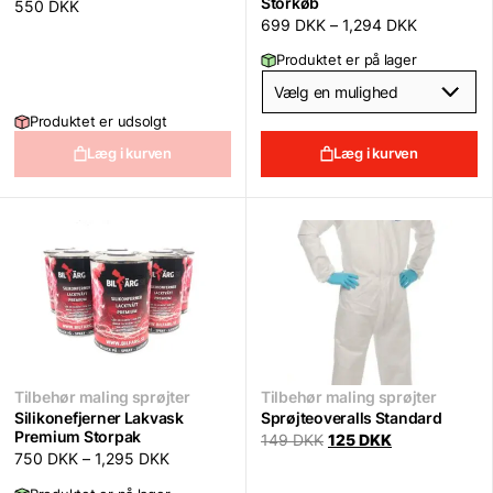
Storkøb
550
DKK
699
DKK
–
1,294
DKK
Produktet er på lager
Produktet er udsolgt
Læg i kurven
Læg i kurven
Tilbehør maling sprøjter
Tilbehør maling sprøjter
Silikonefjerner Lakvask
Sprøjteoveralls Standard
Premium Storpak
Original
Current
149
DKK
125
DKK
price
price
750
DKK
–
1,295
DKK
was:
is:
149 DKK.
125 DKK.