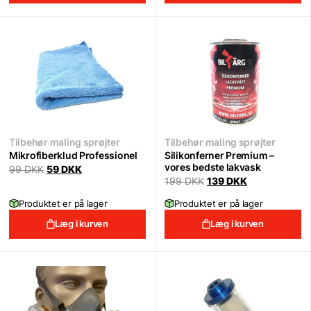
Tilbehør maling sprøjter
Tilbehør maling sprøjter
Mikrofiberklud Professionel
Silikonferner Premium –
vores bedste lakvask
Original
Current
99
DKK
59
DKK
price
price
Original
Current
199
DKK
139
DKK
was:
is:
price
price
99 DKK.
59 DKK.
was:
is:
Produktet er på lager
Produktet er på lager
199 DKK.
139 DKK.
Læg i kurven
Læg i kurven