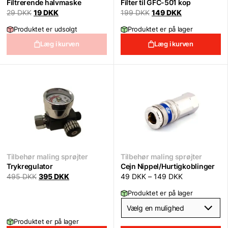
Filtrerende halvmaske
Filter til GFC-501 kop
Original
Current
Original
Current
29
DKK
19
DKK
199
DKK
149
DKK
price
price
price
price
was:
is:
was:
is:
Produktet er udsolgt
Produktet er på lager
29 DKK.
19 DKK.
199 DKK.
149 DKK.
Læg i kurven
Læg i kurven
Tilbehør maling sprøjter
Tilbehør maling sprøjter
Trykregulator
Cejn Nippel/Hurtigkoblinger
Original
Current
495
DKK
395
DKK
49
DKK
–
149
DKK
price
price
was:
is:
Produktet er på lager
495 DKK.
395 DKK.
Produktet er på lager