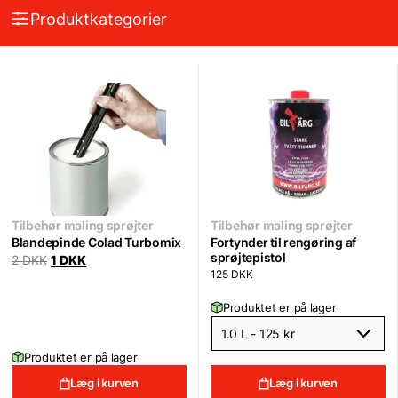
Produktkategorier
Tilbehør maling sprøjter
Tilbehør maling sprøjter
Blandepinde Colad Turbomix
Fortynder til rengøring af
sprøjtepistol
Original
Current
2
DKK
1
DKK
price
price
125
DKK
was:
is:
2 DKK.
1 DKK.
Produktet er på lager
Produktet er på lager
Læg i kurven
Læg i kurven