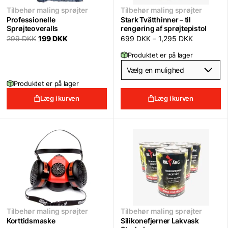
Tilbehør maling sprøjter
Tilbehør maling sprøjter
Professionelle
Stark Tvätthinner – til
Sprøjteoveralls
rengøring af sprøjtepistol
Original
Current
299
DKK
199
DKK
699
DKK
–
1,295
DKK
price
price
was:
is:
Produktet er på lager
299 DKK.
199 DKK.
Produktet er på lager
Læg i kurven
Læg i kurven
Tilbehør maling sprøjter
Tilbehør maling sprøjter
Korttidsmaske
Silikonefjerner Lakvask