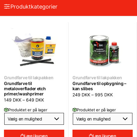
Produktkategorier
Grundfarve til lakpakken
Grundfarve til lakpakken
Grundfarve til
Grundfarve til opbygning –
metaloverflader etch
kan slibes
primer/washprimer
249
DKK
–
995
DKK
149
DKK
–
649
DKK
Produktet er på lager
Produktet er på lager
Læg i kurven
Læg i kurven