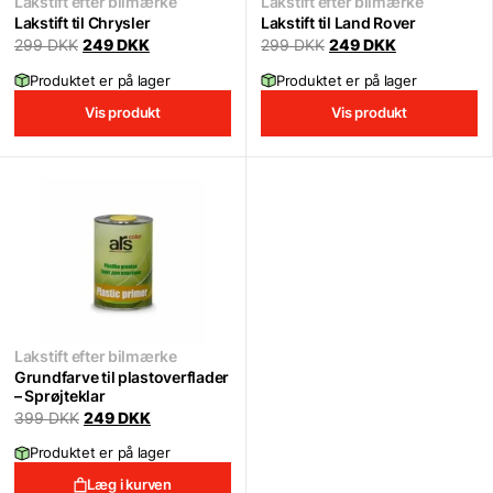
Lakstift efter bilmærke
Lakstift efter bilmærke
Lakstift til Chrysler
Lakstift til Land Rover
Original
Current
Original
Current
299
DKK
249
DKK
299
DKK
249
DKK
price
price
price
price
was:
is:
was:
is:
Produktet er på lager
Produktet er på lager
299 DKK.
249 DKK.
299 DKK.
249 DKK.
Vis produkt
Vis produkt
Lakstift efter bilmærke
Grundfarve til plastoverflader
– Sprøjteklar
Original
Current
399
DKK
249
DKK
price
price
was:
is:
Produktet er på lager
399 DKK.
249 DKK.
Læg i kurven