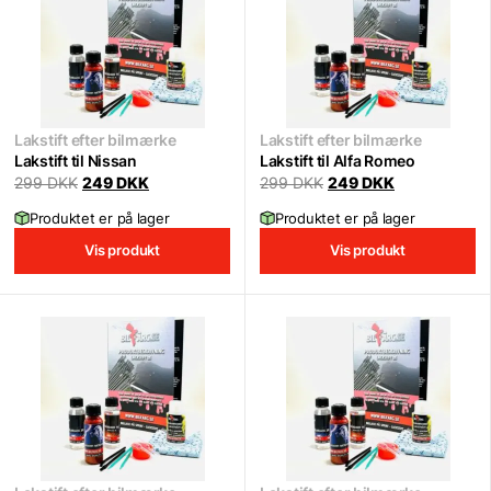
Lakstift efter bilmærke
Lakstift efter bilmærke
Lakstift til Nissan
Lakstift til Alfa Romeo
Original
Current
Original
Current
299
DKK
249
DKK
299
DKK
249
DKK
price
price
price
price
was:
is:
was:
is:
Produktet er på lager
Produktet er på lager
299 DKK.
249 DKK.
299 DKK.
249 DKK.
Vis produkt
Vis produkt