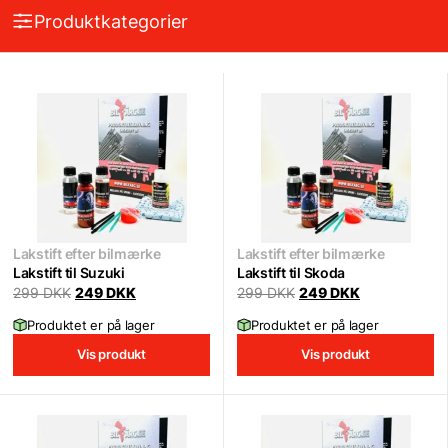
Produktkategorier
Lakstift efter bilmærke
Lakstift efter bilmærke
Lakstift til Suzuki
Lakstift til Skoda
Original
Current
Original
Current
299
DKK
249
DKK
299
DKK
249
DKK
price
price
price
price
was:
is:
was:
is:
Produktet er på lager
Produktet er på lager
299 DKK.
249 DKK.
299 DKK.
249 DKK.
Vis produkt
Vis produkt