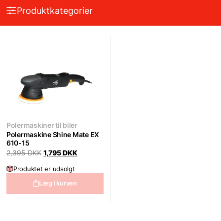
Produktkategorier
Polermaskiner til biler
Polermaskine Shine Mate EX
610-15
Original
Current
2,395
DKK
1,795
DKK
price
price
was:
is:
Produktet er udsolgt
2,395 DKK.
1,795 DKK.
Læg i kurven